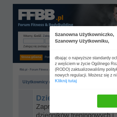
Szanowna Użytkowniczko,
Witamy,
Gość
.
Zaloguj się
lub
zarejestruj
.
Szanowny Użytkowniku,
Zaloguj się podając nazwę użytkownika, hasło i długość sesji
Strona główna
Pomoc
Szukaj
Tags
Zaloguj się
Rejestracja
dbając o najwyższe standardy o
z wejściem w życie Ogólnego R
(RODO) zaktualizowaliśmy polity
ffbb.pl - Forum Fitness & BodyBuilding
nowych regulacji. Możesz się z n
Kliknij tutaj
Użytkownicy na żywo
Dzienniki Treningowe
Zapraszamy do zakładania
dzienników treningowych i