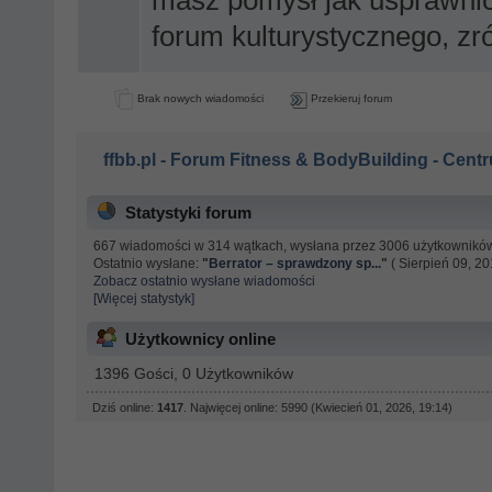
masz pomysł jak usprawnić
forum kulturystycznego, zrób
Brak nowych wiadomości
Przekieruj forum
ffbb.pl - Forum Fitness & BodyBuilding - Centr
Statystyki forum
667 wiadomości w 314 wątkach, wysłana przez 3006 użytkownikó
Ostatnio wysłane:
"
Berrator – sprawdzony sp...
"
( Sierpień 09, 20
Zobacz ostatnio wysłane wiadomości
[Więcej statystyk]
Użytkownicy online
1396 Gości, 0 Użytkowników
Dziś online:
1417
. Najwięcej online: 5990 (Kwiecień 01, 2026, 19:14)