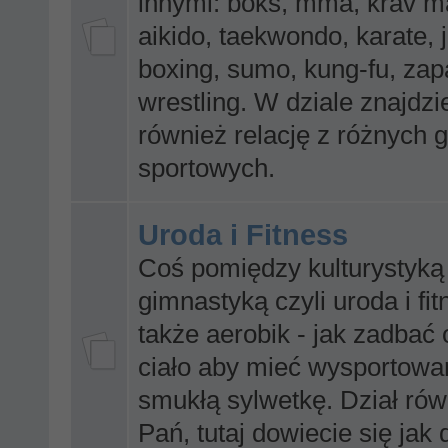
innymi: boks, mma, krav m
aikido, taekwondo, karate, j
boxing, sumo, kung-fu, zap
wrestling. W dziale znajdzi
również relację z różnych g
sportowych.
Uroda i Fitness
Coś pomiędzy kulturystyką
gimnastyką czyli uroda i fit
także aerobik - jak zadbać
ciało aby mieć wysportowa
smukłą sylwetkę. Dział rów
Pań, tutaj dowiecie się jak