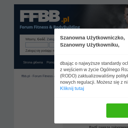
Szanowna Użytkowniczko,
Witamy,
Gość
.
Zaloguj się
lub
zarejestruj
.
Szanowny Użytkowniku,
Zaloguj się podając nazwę użytkownika, hasło i długość sesji
Strona główna
Pomoc
Szukaj
Tags
Zaloguj się
Rejestracja
dbając o najwyższe standardy o
z wejściem w życie Ogólnego R
(RODO) zaktualizowaliśmy polity
ffbb.pl - Forum Fitness & BodyBuilding
»
Zaloguj się
nowych regulacji. Możesz się z n
Kliknij tutaj
Zaloguj się
Nazwa użytkownik
Hasł
Czas zalogowania (w minutach
Bądź zawsze zalogowan