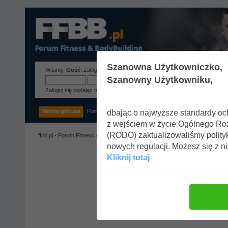
Szanowna Użytkowniczko,
Witamy,
Gość
.
Zaloguj się
lub
zarejestruj
.
Szanowny Użytkowniku,
Zaloguj się podając nazwę użytkownika, hasło i długość sesji
Strona główna
Pomoc
Szukaj
Tags
Zaloguj się
Rejestracja
dbając o najwyższe standardy o
z wejściem w życie Ogólnego R
(RODO) zaktualizowaliśmy polity
ffbb.pl - Forum Fitness & BodyBuilding
nowych regulacji. Możesz się z n
Kliknij tutaj
Uwaga!
Tylko zarejestrowani
Zaloguj się lub
zarejestruj k
Zaloguj się