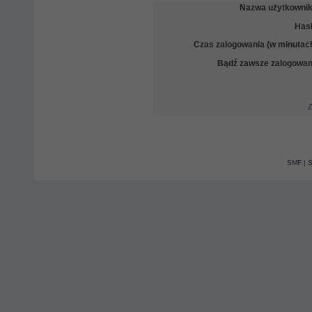
Nazwa użytkownik
Hasł
Czas zalogowania (w minutach
Bądź zawsze zalogowan
Z
SMF
|
S