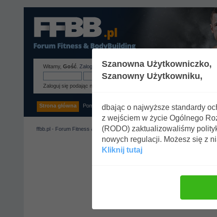
Szanowna Użytkowniczko,
Witamy,
Gość
.
Zaloguj się
lub
zarejestruj
.
Szanowny Użytkowniku,
Zaloguj się podając nazwę użytkownika, hasło i długość sesji
Strona główna
Pomoc
Szukaj
Tags
Zaloguj się
Rejestracja
dbając o najwyższe standardy o
z wejściem w życie Ogólnego R
(RODO) zaktualizowaliśmy polity
ffbb.pl - Forum Fitness & BodyBuilding
nowych regulacji. Możesz się z n
Kliknij tutaj
Uwaga!
Tylko zarejestrowani
Zaloguj się lub
zarejestruj k
Zaloguj się