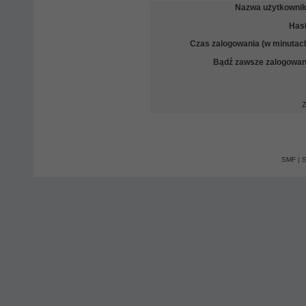
Nazwa użytkownik
Hasł
Czas zalogowania (w minutach
Bądź zawsze zalogowan
Z
SMF
|
S