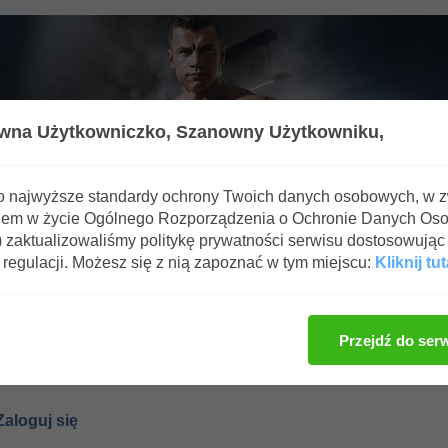
wna Użytkowniczko,
Szanowny Użytkowniku,
o najwyższe standardy ochrony Twoich danych osobowych, w 
iem w życie Ogólnego Rozporządzenia o Ochronie Danych Os
zaktualizowaliśmy politykę prywatności serwisu dostosowując 
regulacji. Możesz się z nią zapoznać w tym miejscu:
Kliknij tut
ga!
Przejdź do ser
Tylko zarejestrowani użytkownicy mają dostęp do tej sekcji.
Zaloguj się lub
zarejestruj konto
na ffbb.pl - Forum Fitness & BodyBuilding.
aloguj się