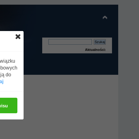
Aktualności:
związku
obowych
ją do
aj
wisu