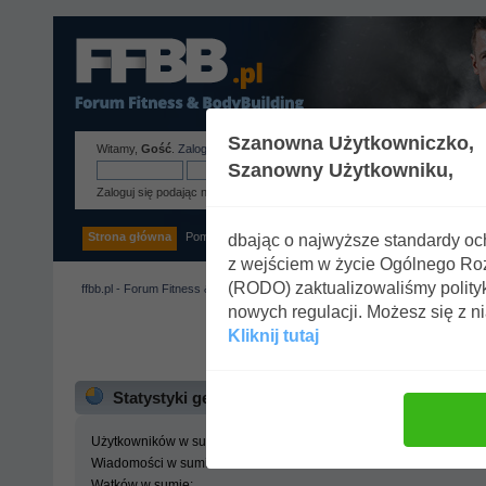
Szanowna Użytkowniczko,
Witamy,
Gość
.
Zaloguj się
lub
zarejestruj
.
Szanowny Użytkowniku,
Zaloguj się podając nazwę użytkownika, hasło i długość sesji
Strona główna
Pomoc
Szukaj
Tags
Zaloguj się
Rejestracja
dbając o najwyższe standardy o
z wejściem w życie Ogólnego R
(RODO) zaktualizowaliśmy polity
ffbb.pl - Forum Fitness & BodyBuilding
»
Centrum statystyk
nowych regulacji. Możesz się z n
Kliknij tutaj
ffbb.pl - Forum Fitness 
Statystyki generalne
Użytkowników w sumie:
Wiadomości w sumie:
Wątków w sumie: