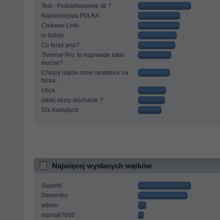
Test - Podsumowanie str 7
Najladniejsza POLKA
Ciekawe Linki
lo ludzie
Co teraz jesz?
Thermal Pro, to naprawde takie
mocne?
Chlopy dajcie mnie recepture na
bicka...
Ulica
jakiej muzy sluchacie ?
Dla Kumatych
Najwięcej wysłanych wątków
Suplefit
Dementor
admin
maniak7000