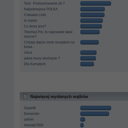
Test - Podsumowanie str 7
Najladniejsza POLKA
Ciekawe Linki
lo ludzie
Co teraz jesz?
Thermal Pro, to naprawde takie
mocne?
Chlopy dajcie mnie recepture na
bicka...
Ulica
jakiej muzy sluchacie ?
Dla Kumatych
Najwięcej wysłanych wątków
Suplefit
Dementor
admin
maniak7000