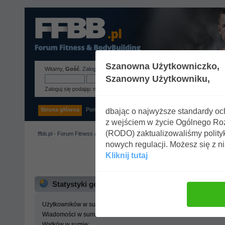
Szanowna Użytkowniczko,
Witamy,
Gość
.
Zaloguj się
lub
zarejestruj
.
Szanowny Użytkowniku,
Zaloguj się podając nazwę użytkownika, hasło i długość sesji
Strona główna
Pomoc
Szukaj
Tags
Zaloguj się
Rejestracja
dbając o najwyższe standardy o
z wejściem w życie Ogólnego R
(RODO) zaktualizowaliśmy polity
ffbb.pl - Forum Fitness & BodyBuilding
»
Centrum statystyk
nowych regulacji. Możesz się z n
Kliknij tutaj
ffbb.pl - Forum Fitness 
Statystyki generalne
Użytkowników w sumie:
Wiadomości w sumie:
Wątków w sumie: