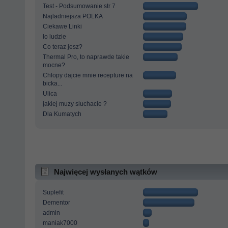
Test - Podsumowanie str 7
Najladniejsza POLKA
Ciekawe Linki
lo ludzie
Co teraz jesz?
Thermal Pro, to naprawde takie
mocne?
Chlopy dajcie mnie recepture na
bicka...
Ulica
jakiej muzy sluchacie ?
Dla Kumatych
Najwięcej wysłanych wątków
Suplefit
Dementor
admin
maniak7000