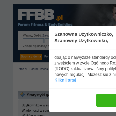
Szanowna Użytkowniczko,
Witamy,
Gość
.
Zaloguj się
lub
zarejestruj
.
Szanowny Użytkowniku,
Zaloguj się podając nazwę użytkownika, hasło i długość sesji
Strona główna
Pomoc
Szukaj
Tags
Zaloguj się
Rejestracja
dbając o najwyższe standardy o
z wejściem w życie Ogólnego R
(RODO) zaktualizowaliśmy polity
ffbb.pl - Forum Fitness & BodyBuilding
»
Centrum statystyk
nowych regulacji. Możesz się z n
Kliknij tutaj
ffbb.pl - Forum Fitness 
Statystyki generalne
Użytkowników w sumie:
Wiadomości w sumie:
Wątków w sumie: