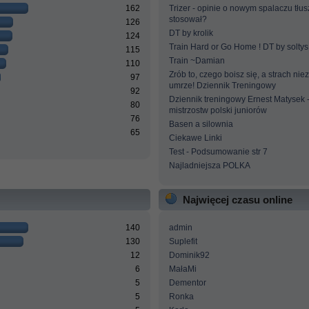
162
Trizer - opinie o nowym spalaczu tłus
stosował?
126
DT by krolik
124
Train Hard or Go Home ! DT by soltys
115
Train ~Damian
110
Zrób to, czego boisz się, a strach ni
97
umrze! Dziennik Treningowy
92
Dziennik treningowy Ernest Matysek 
80
mistrzostw polski juniorów
76
Basen a silownia
65
Ciekawe Linki
Test - Podsumowanie str 7
Najladniejsza POLKA
Najwięcej czasu online
140
admin
130
Suplefit
12
Dominik92
6
MałaMi
5
Dementor
5
Ronka