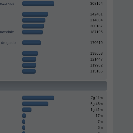
zczu ktoś
308164
242481
214804
200187
ezawodnie
187195
- droga do
170619
138658
121447
119982
115185
7g 11m
5g 46m
1g 41m
17m
7m
6m