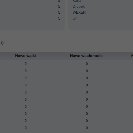
5
Karla
5
Drobek
5
WEXER
5
Uri
u)
Nowe wątki
Nowe wiadomości
0
0
0
0
0
0
0
0
0
0
0
0
0
0
0
0
0
0
0
0