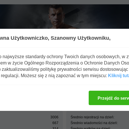
wna Użytkowniczko,
Szanowny Użytkowniku,
o najwyższe standardy ochrony Twoich danych osobowych, w 
iem w życie Ogólnego Rozporządzenia o Ochronie Danych Os
zaktualizowaliśmy politykę prywatności serwisu dostosowując 
regulacji. Możesz się z nią zapoznać w tym miejscu:
Kliknij tut
ffbb.pl - Forum Fitness & BodyBuilding - Centrum statystyk
Przejdź do ser
3006
Średnio rejestracji na dzień:
667
Średnio wiadomości na dzień:
314
Średnio wątków na dzień: