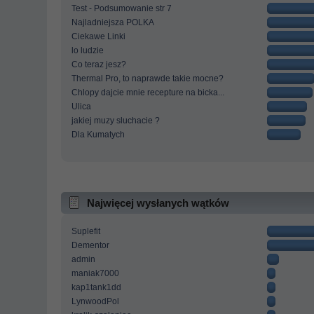
Test - Podsumowanie str 7
Najladniejsza POLKA
Ciekawe Linki
lo ludzie
Co teraz jesz?
Thermal Pro, to naprawde takie mocne?
Chlopy dajcie mnie recepture na bicka...
Ulica
jakiej muzy sluchacie ?
Dla Kumatych
Najwięcej wysłanych wątków
Suplefit
Dementor
admin
maniak7000
kap1tank1dd
LynwoodPol