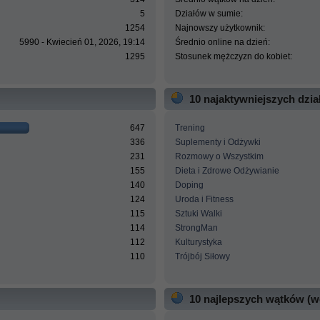
5
Działów w sumie:
1254
Najnowszy użytkownik:
5990 - Kwiecień 01, 2026, 19:14
Średnio online na dzień:
1295
Stosunek mężczyzn do kobiet:
10 najaktywniejszych dzi
647
Trening
336
Suplementy i Odżywki
231
Rozmowy o Wszystkim
155
Dieta i Zdrowe Odżywianie
140
Doping
124
Uroda i Fitness
115
Sztuki Walki
114
StrongMan
112
Kulturystyka
110
Trójbój Siłowy
10 najlepszych wątków (w