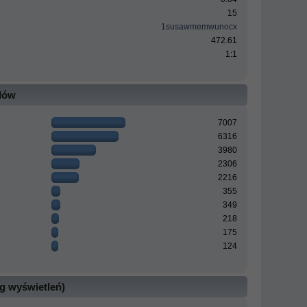
15
1susawmemwunocx
472.61
1:1
ałów
7007
6316
3980
2306
2216
355
349
218
175
124
g wyświetleń)