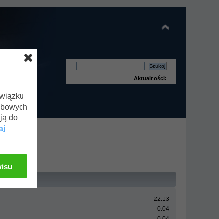
Aktualności:
związku
obowych
ją do
aj
wisu
22.13
0.04
0.04