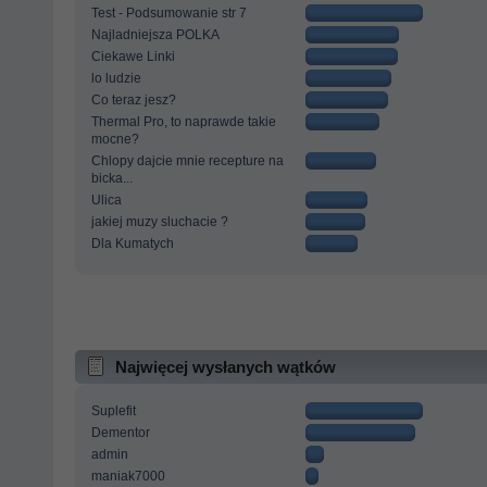
Test - Podsumowanie str 7
Najladniejsza POLKA
Ciekawe Linki
lo ludzie
Co teraz jesz?
Thermal Pro, to naprawde takie
mocne?
Chlopy dajcie mnie recepture na
bicka...
Ulica
jakiej muzy sluchacie ?
Dla Kumatych
Najwięcej wysłanych wątków
Suplefit
Dementor
admin
maniak7000