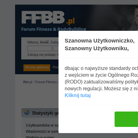
Szanowna Użytkowniczko,
Witamy,
Gość
.
Zaloguj się
lub
zarejestruj
.
Szanowny Użytkowniku,
Zaloguj się podając nazwę użytkownika, hasło i długość sesji
Strona główna
Pomoc
Szukaj
Tags
Zaloguj się
Rejestracja
dbając o najwyższe standardy o
z wejściem w życie Ogólnego R
(RODO) zaktualizowaliśmy polity
ffbb.pl - Forum Fitness & BodyBuilding
»
Centrum statystyk
nowych regulacji. Możesz się z n
Kliknij tutaj
ffbb.pl - Forum Fitness 
Statystyki generalne
Użytkowników w sumie:
Wiadomości w sumie:
Wątków w sumie: