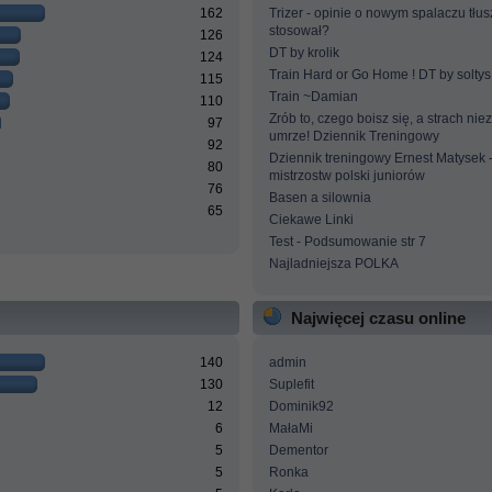
162
Trizer - opinie o nowym spalaczu tłus
stosował?
126
DT by krolik
124
Train Hard or Go Home ! DT by soltys
115
Train ~Damian
110
Zrób to, czego boisz się, a strach ni
97
umrze! Dziennik Treningowy
92
Dziennik treningowy Ernest Matysek 
80
mistrzostw polski juniorów
76
Basen a silownia
65
Ciekawe Linki
Test - Podsumowanie str 7
Najladniejsza POLKA
Najwięcej czasu online
140
admin
130
Suplefit
12
Dominik92
6
MałaMi
5
Dementor
5
Ronka