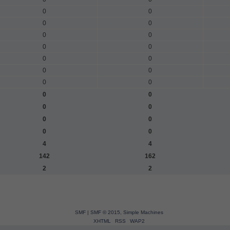
0
0
0
0
0
0
0
0
0
0
0
0
0
0
0
0
0
0
0
0
0
0
4
4
142
162
2
2
SMF
|
SMF © 2015
,
Simple Machines
XHTML
RSS
WAP2