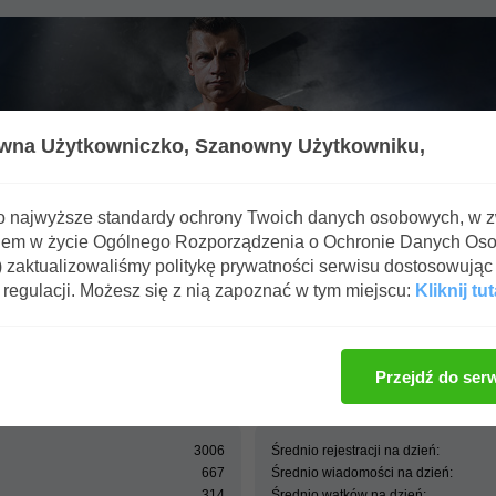
wna Użytkowniczko,
Szanowny Użytkowniku,
o najwyższe standardy ochrony Twoich danych osobowych, w 
iem w życie Ogólnego Rozporządzenia o Ochronie Danych Os
zaktualizowaliśmy politykę prywatności serwisu dostosowując 
regulacji. Możesz się z nią zapoznać w tym miejscu:
Kliknij tut
ffbb.pl - Forum Fitness & BodyBuilding - Centrum statystyk
Przejdź do ser
3006
Średnio rejestracji na dzień:
667
Średnio wiadomości na dzień:
314
Średnio wątków na dzień: