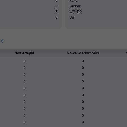
5
Karla
5
Drobek
5
WEXER
5
Uri
u)
Nowe wątki
Nowe wiadomości
0
0
0
0
0
0
0
0
0
0
0
0
0
0
0
0
0
0
0
0