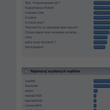
Test - Podsumowanie str 7
Najladniejsza POLKA
Ciekawe Linki
lo ludzie
Co teraz jesz?
Thermal Pro, to naprawde takie mocne?
Chlopy dajcie mnie recepture na bicka...
Ulica
jakiej muzy sluchacie ?
Dla Kumatych
Najwięcej wysłanych wątków
Suplefit
Dementor
admin
maniak7000
kap1tank1dd
LynwoodPol