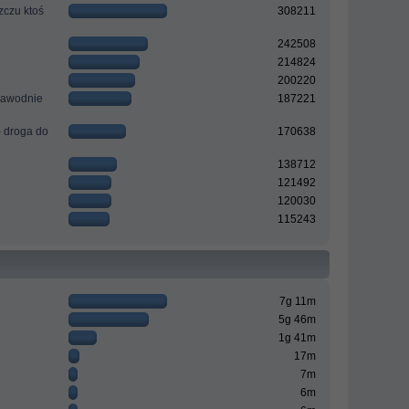
zczu ktoś
308211
242508
214824
200220
ezawodnie
187221
- droga do
170638
138712
121492
120030
115243
7g 11m
5g 46m
1g 41m
17m
7m
6m