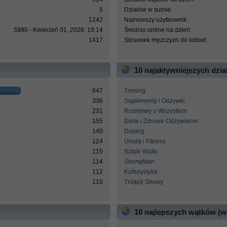
5
Działów w sumie:
1242
Najnowszy użytkownik:
5990 - Kwiecień 01, 2026, 19:14
Średnio online na dzień:
1417
Stosunek mężczyzn do kobiet:
10 najaktywniejszych dzi
647
Trening
336
Suplementy i Odżywki
231
Rozmowy o Wszystkim
155
Dieta i Zdrowe Odżywianie
140
Doping
124
Uroda i Fitness
115
Sztuki Walki
114
StrongMan
112
Kulturystyka
110
Trójbój Siłowy
10 najlepszych wątków (w