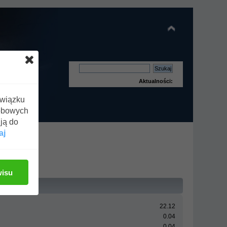
Aktualności:
związku
obowych
ją do
aj
wisu
22.12
0.04
0.04