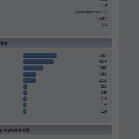
15
1susawmemwunocx
472.87
1:1
ałów
7007
6316
3980
2306
2216
355
349
218
175
124
g wyświetleń)