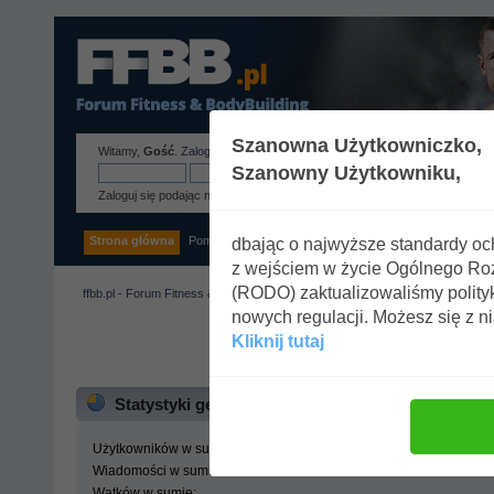
Szanowna Użytkowniczko,
Witamy,
Gość
.
Zaloguj się
lub
zarejestruj
.
Szanowny Użytkowniku,
Zaloguj się podając nazwę użytkownika, hasło i długość sesji
Strona główna
Pomoc
Szukaj
Tags
Zaloguj się
Rejestracja
dbając o najwyższe standardy o
z wejściem w życie Ogólnego R
(RODO) zaktualizowaliśmy polity
ffbb.pl - Forum Fitness & BodyBuilding
»
Centrum statystyk
nowych regulacji. Możesz się z n
Kliknij tutaj
ffbb.pl - Forum Fitness 
Statystyki generalne
Użytkowników w sumie:
Wiadomości w sumie:
Wątków w sumie: