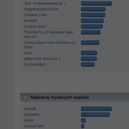
Test - Podsumowanie str 7
Najladniejsza POLKA
Ciekawe Linki
lo ludzie
Co teraz jesz?
Thermal Pro, to naprawde takie
mocne?
Chlopy dajcie mnie recepture na
bicka...
Ulica
jakiej muzy sluchacie ?
Dla Kumatych
Najwięcej wysłanych wątków
Suplefit
Dementor
admin
maniak7000