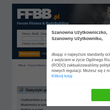
Szanowna Użytkowniczko,
Witamy,
Gość
.
Zaloguj się
lub
zarejestruj
.
Szanowny Użytkowniku,
Zaloguj się podając nazwę użytkownika, hasło i długość sesji
Strona główna
Pomoc
Szukaj
Tags
Zaloguj się
Rejestracja
dbając o najwyższe standardy o
z wejściem w życie Ogólnego R
(RODO) zaktualizowaliśmy polity
ffbb.pl - Forum Fitness & BodyBuilding
»
Centrum statystyk
nowych regulacji. Możesz się z n
Kliknij tutaj
ffbb.pl - Forum Fitness 
Statystyki generalne
Użytkowników w sumie:
Wiadomości w sumie:
Wątków w sumie: