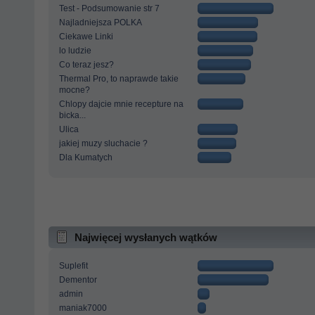
Test - Podsumowanie str 7
Najladniejsza POLKA
Ciekawe Linki
lo ludzie
Co teraz jesz?
Thermal Pro, to naprawde takie
mocne?
Chlopy dajcie mnie recepture na
bicka...
Ulica
jakiej muzy sluchacie ?
Dla Kumatych
Najwięcej wysłanych wątków
Suplefit
Dementor
admin
maniak7000