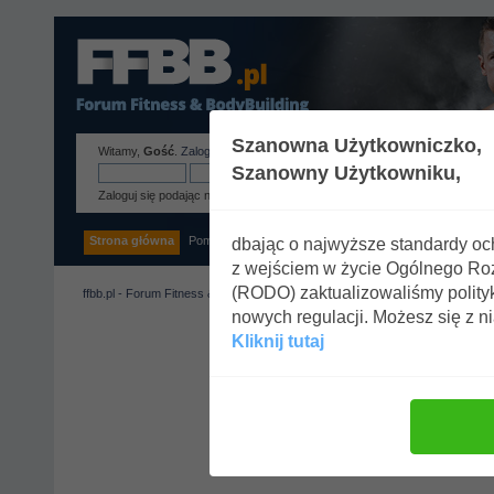
Szanowna Użytkowniczko,
Witamy,
Gość
.
Zaloguj się
lub
zarejestruj
.
Szanowny Użytkowniku,
Zaloguj się podając nazwę użytkownika, hasło i długość sesji
Strona główna
Pomoc
Szukaj
Tags
Zaloguj się
Rejestracja
dbając o najwyższe standardy o
z wejściem w życie Ogólnego R
(RODO) zaktualizowaliśmy polity
ffbb.pl - Forum Fitness & BodyBuilding
nowych regulacji. Możesz się z n
Kliknij tutaj
Uwaga!
Tylko zarejestrowani
Zaloguj się lub
zarejestruj k
Zaloguj się