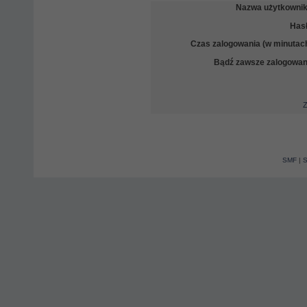
Nazwa użytkownik
Hasł
Czas zalogowania (w minutach
Bądź zawsze zalogowan
Z
SMF
|
S