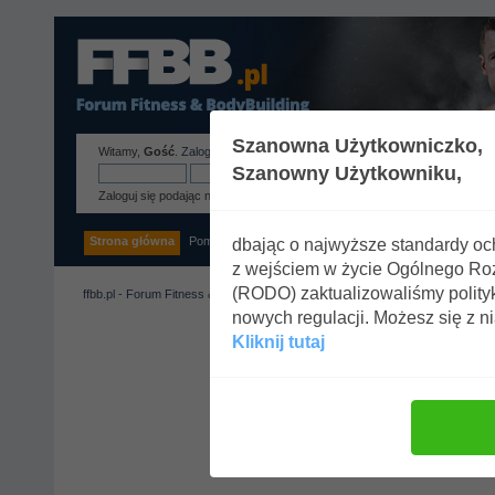
Szanowna Użytkowniczko,
Witamy,
Gość
.
Zaloguj się
lub
zarejestruj
.
Szanowny Użytkowniku,
Zaloguj się podając nazwę użytkownika, hasło i długość sesji
Strona główna
Pomoc
Szukaj
Tags
Zaloguj się
Rejestracja
dbając o najwyższe standardy o
z wejściem w życie Ogólnego R
(RODO) zaktualizowaliśmy polity
ffbb.pl - Forum Fitness & BodyBuilding
nowych regulacji. Możesz się z n
Kliknij tutaj
Uwaga!
Tylko zarejestrowani
Zaloguj się lub
zarejestruj k
Zaloguj się