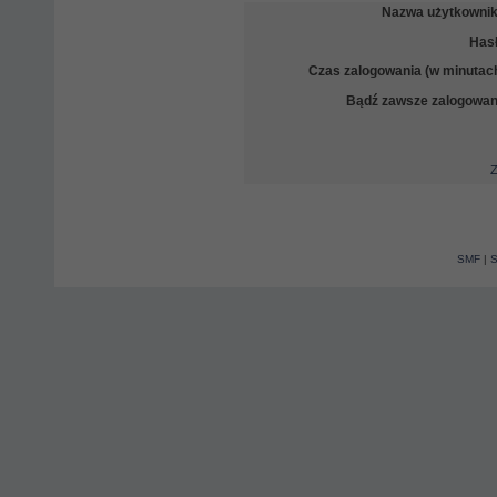
Nazwa użytkownik
Hasł
Czas zalogowania (w minutach
Bądź zawsze zalogowan
Z
SMF
|
S