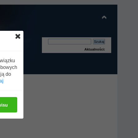
Aktualności:
związku
obowych
ją do
aj
wisu