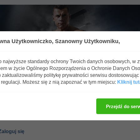
wna Użytkowniczko,
Szanowny Użytkowniku,
o najwyższe standardy ochrony Twoich danych osobowych, w 
iem w życie Ogólnego Rozporządzenia o Ochronie Danych Os
zaktualizowaliśmy politykę prywatności serwisu dostosowując 
regulacji. Możesz się z nią zapoznać w tym miejscu:
Kliknij tut
ga!
Przejdź do ser
Tylko zarejestrowani użytkownicy mają dostęp do tej sekcji.
Zaloguj się lub
zarejestruj konto
na ffbb.pl - Forum Fitness & BodyBuilding.
aloguj się