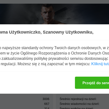
wna Użytkowniczko,
Szanowny Użytkowniku,
o najwyższe standardy ochrony Twoich danych osobowych, w 
iem w życie Ogólnego Rozporządzenia o Ochronie Danych Os
zaktualizowaliśmy politykę prywatności serwisu dostosowując 
regulacji. Możesz się z nią zapoznać w tym miejscu:
Kliknij tut
ffbb.pl - Forum Fitness & BodyBuilding - Centrum statystyk
Przejdź do ser
3006
Średnio rejestracji na dzień:
667
Średnio wiadomości na dzień:
314
Średnio wątków na dzień: