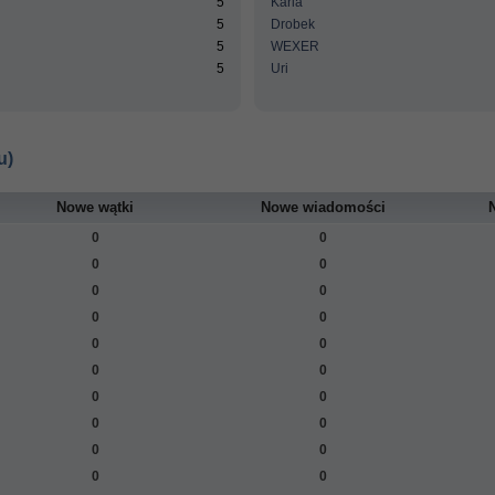
5
Karla
5
Drobek
5
WEXER
5
Uri
u)
Nowe wątki
Nowe wiadomości
0
0
0
0
0
0
0
0
0
0
0
0
0
0
0
0
0
0
0
0