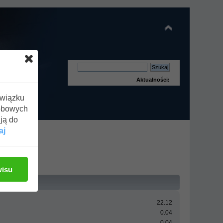
Aktualności:
związku
obowych
ją do
aj
wisu
22.12
0.04
0.04