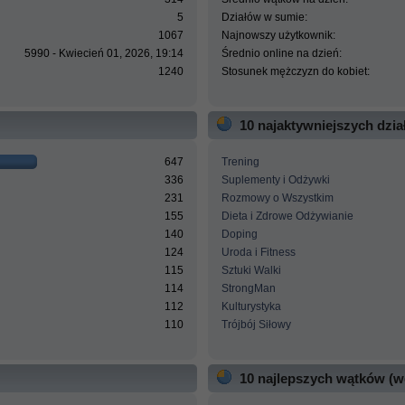
5
Działów w sumie:
1067
Najnowszy użytkownik:
5990 - Kwiecień 01, 2026, 19:14
Średnio online na dzień:
1240
Stosunek mężczyzn do kobiet:
10 najaktywniejszych dzi
647
Trening
336
Suplementy i Odżywki
231
Rozmowy o Wszystkim
155
Dieta i Zdrowe Odżywianie
140
Doping
124
Uroda i Fitness
115
Sztuki Walki
114
StrongMan
112
Kulturystyka
110
Trójbój Siłowy
10 najlepszych wątków (w