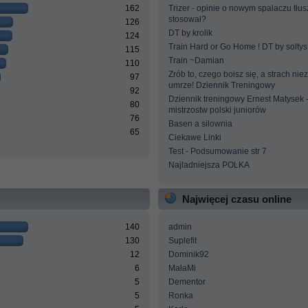
162
Trizer - opinie o nowym spalaczu tłus
stosował?
126
DT by krolik
124
Train Hard or Go Home ! DT by soltys
115
Train ~Damian
110
Zrób to, czego boisz się, a strach ni
97
umrze! Dziennik Treningowy
92
Dziennik treningowy Ernest Matysek 
80
mistrzostw polski juniorów
76
Basen a silownia
65
Ciekawe Linki
Test - Podsumowanie str 7
Najladniejsza POLKA
Najwięcej czasu online
140
admin
130
Suplefit
12
Dominik92
6
MałaMi
5
Dementor
5
Ronka