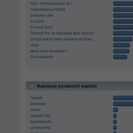
Test - Podsumowanie str 7
Najladniejsza POLKA
Ciekawe Linki
lo ludzie
Co teraz jesz?
Thermal Pro, to naprawde takie mocne?
Chlopy dajcie mnie recepture na bicka...
Ulica
jakiej muzy sluchacie ?
Dla Kumatych
Najwięcej wysłanych wątków
Suplefit
Dementor
admin
maniak7000
kap1tank1dd
LynwoodPol