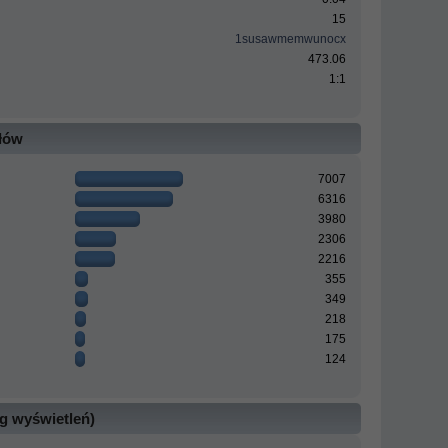
15
1susawmemwunocx
473.06
1:1
ałów
7007
6316
3980
2306
2216
355
349
218
175
124
g wyświetleń)