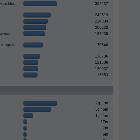
zczu ktoś
308237
242519
214834
200232
ezawodnie
187235
- droga do
170646
138736
121506
120037
115253
7g 11m
5g 46m
1g 41m
17m
7m
6m